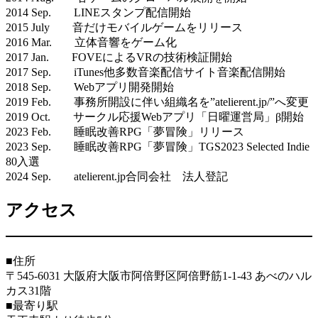
2014 Sep. LINEスタンプ配信開始
2015 July 音だけモバイルゲームをリリース
2016 Mar. 立体音響をゲーム化
2017 Jan. FOVEによるVRの技術検証開始
2017 Sep. iTunes他多数音楽配信サイト音楽配信開始
2018 Sep. Webアプリ開発開始
2019 Feb. 事務所開設に伴い組織名を”atelierent.jp/”へ変更
2019 Oct. サークル応援Webアプリ「日曜運営局」β開始
2023 Feb. 睡眠改善RPG「夢冒険」リリース
2023 Sep. 睡眠改善RPG「夢冒険」TGS2023 Selected Indie
80入選
2024 Sep. atelierent.jp合同会社 法人登記
アクセス
■住所
〒545-6031 大阪府大阪市阿倍野区阿倍野筋1-1-43 あべのハル
カス31階
■最寄り駅